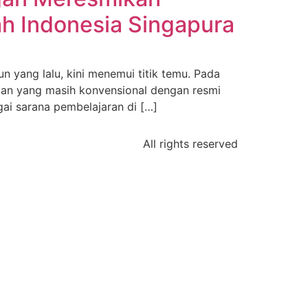
ah Indonesia Singapura
n yang lalu, kini menemui titik temu. Pada
ikan yang masih konvensional dengan resmi
ai sarana pembelajaran di […]
All rights reserved