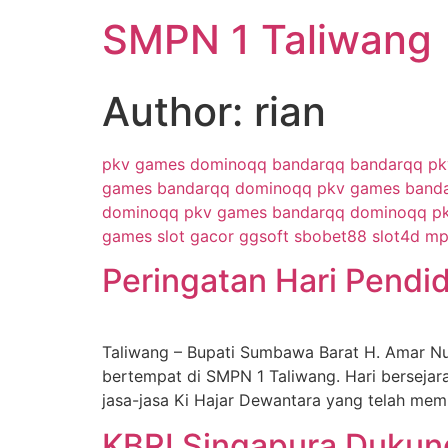
SMPN 1 Taliwang
Author:
rian
pkv games
dominoqq
bandarqq
bandarqq
pk
games
bandarqq
dominoqq
pkv games
band
dominoqq
pkv games
bandarqq
dominoqq
p
games
slot gacor
ggsoft
sbobet88
slot4d
mp
Peringatan Hari Pendi
Taliwang – Bupati Sumbawa Barat H. Amar Nu
bertempat di SMPN 1 Taliwang. Hari bersejar
jasa-jasa Ki Hajar Dewantara yang telah mem
KBRI Singapura Dukung