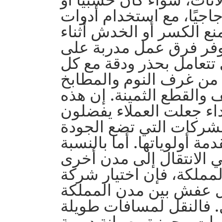
زجاجيًا، مع استخدام أدوات
نع الكسر أو الخدش أثناء
توفر فرق عمل مدربة على
تعامل بحذر ودقة مع كل
ا من غرف النوم والمطابخ
 والقطع الثمينة. إن هذه
داء جعلت العملاء يفضلون
لشركات التي تضع الجودة
مة أولوياتها. أما بالنسبة
 الانتقال إلى مدن أخرى
مملكة، فإن اختيار شركة
عفش بين مدن المملكة
ل. فالنقل لمسافات طويلة
ات مجهزة وصيانة دورية