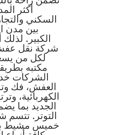
أكثر الم
السكني والتجار
بين مدن ا
الكبير. لذلك
شركة نقل عف
لكل من يسعى
مكتبه بطريقة
الشركات خد
العفش، فك وترك
الكهربائية، وتر
الجديد بما يضم
التوتر. تتسم ش
خميس مشيط بالا
كافة أنواع ا