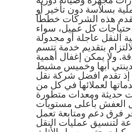
ية بسلاسة دون تأخير أو
قدم هذه الشركات خططًا
حتياجات كل عميل، سواء
ة النقل عاجلة أو مجدولة
لالتزام بتقديم خدمة تتسم
ة. ولا يمكن إغفال أهمية
دينتي أبها وخميس مشيط
 إذ تقدم افضل شركة نقل
ماتها لعملائها في كل من
ات حديثة ومعدات متطورة
 العفش بأعلى مستويات
فر فرق دعم ومتابعة تعمل
عة لتنسيق عمليات النقل
مركبات حتى وصول الأثاث