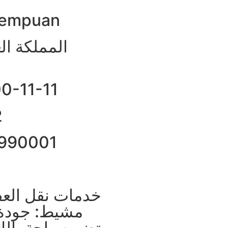
erempuan
00-11-11
2
5990001
مشيط: جودة 
تضمن راحة بال