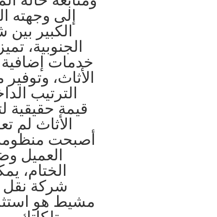
إلى وجهته ا
الكبير بين 
الجنوبية، تم
خدمات إضافية م
الأثاث، وتوفير 
الترتيب الدا
قيمة حقيقية لت
الأثاث لم تع
أصبحت منظومة 
العميل وض
الختام، يمك
شركة نقل 
مشيط هو استثما
ممتلكاتك. و