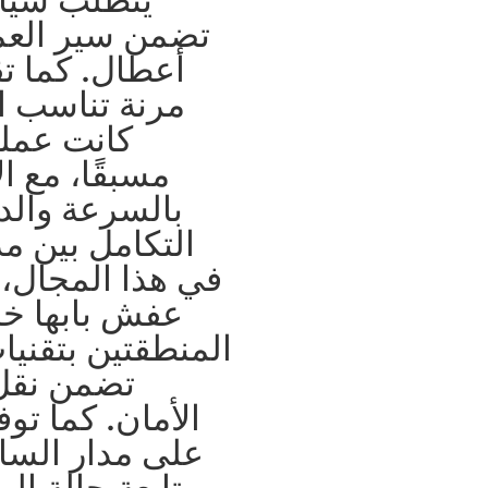
تضمن سير العمل
أعطال. كما ت
مرنة تناسب ا
كانت عملي
مسبقًا، مع ا
بالسرعة والدق
التكامل بين م
في هذا المجال،
عفش بابها خد
المنطقتين بتقني
تضمن نقل
الأمان. كما تو
على مدار السا
ومتابعة حالة ال