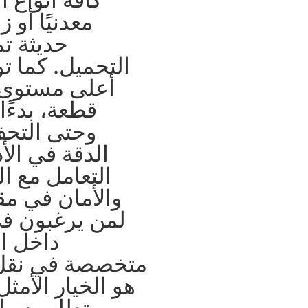
معدنيًا أو 
حديثة تم
التحميل. كما 
أعلى مستوى ت
قطعة، بدءً
وحتى التحف
الدقة في الأ
التعامل مع ا
والأمان في مقد
لمن يرغبون في
داخل ال
متخصصة في نقل 
هو الخيار الأمث
يتطلب سيار