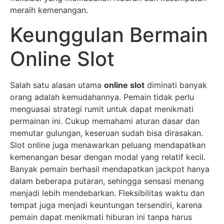
meraih kemenangan.
Keunggulan Bermain
Online Slot
Salah satu alasan utama
online slot
diminati banyak
orang adalah kemudahannya. Pemain tidak perlu
menguasai strategi rumit untuk dapat menikmati
permainan ini. Cukup memahami aturan dasar dan
memutar gulungan, keseruan sudah bisa dirasakan.
Slot online juga menawarkan peluang mendapatkan
kemenangan besar dengan modal yang relatif kecil.
Banyak pemain berhasil mendapatkan jackpot hanya
dalam beberapa putaran, sehingga sensasi menang
menjadi lebih mendebarkan. Fleksibilitas waktu dan
tempat juga menjadi keuntungan tersendiri, karena
pemain dapat menikmati hiburan ini tanpa harus