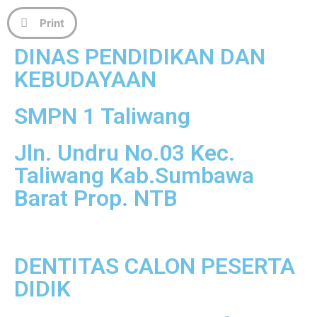
Print
DINAS PENDIDIKAN DAN
KEBUDAYAAN
SMPN 1 Taliwang
Jln. Undru No.03 Kec.
Taliwang Kab.Sumbawa
Barat Prop. NTB
DENTITAS CALON PESERTA
DIDIK