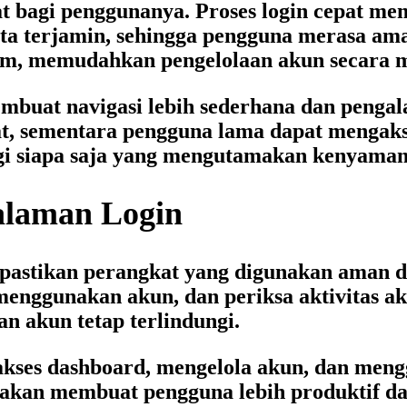
t bagi penggunanya. Proses login cepat m
 terjamin, sehingga pengguna merasa aman 
orm, memudahkan pengelolaan akun secara 
buat navigasi lebih sederhana dan pengal
t, sementara pengguna lama dapat mengakses
agi siapa saja yang mengutamakan kenyaman
alaman Login
pastikan perangkat yang digunakan aman d
ai menggunakan akun, dan periksa aktivitas 
akun tetap terlindungi.
gakses dashboard, mengelola akun, dan me
 akan membuat pengguna lebih produktif da