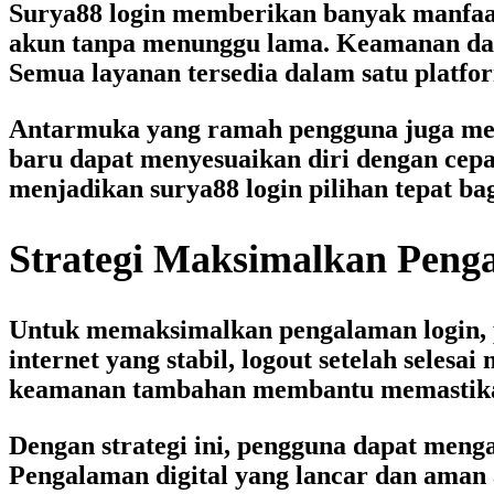
Surya88 login memberikan banyak manfaa
akun tanpa menunggu lama. Keamanan data
Semua layanan tersedia dalam satu platf
Antarmuka yang ramah pengguna juga mem
baru dapat menyesuaikan diri dengan cepa
menjadikan surya88 login pilihan tepat b
Strategi Maksimalkan Peng
Untuk memaksimalkan pengalaman login, 
internet yang stabil, logout setelah seles
keamanan tambahan membantu memastikan 
Dengan strategi ini, pengguna dapat men
Pengalaman digital yang lancar dan aman