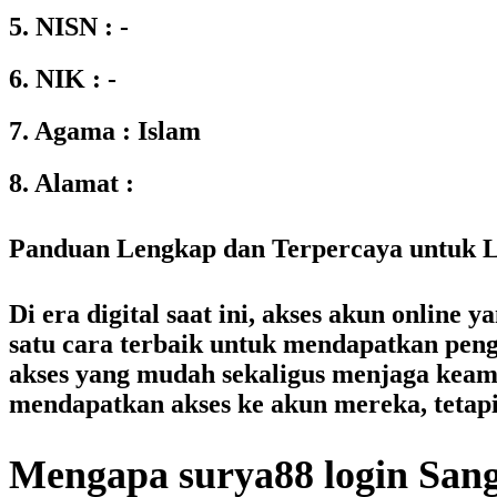
5. NISN : -
6. NIK : -
7. Agama : Islam
8. Alamat :
Panduan Lengkap dan Terpercaya untuk L
Di era digital saat ini, akses akun online
satu cara terbaik untuk mendapatkan peng
akses yang mudah sekaligus menjaga keam
mendapatkan akses ke akun mereka, tetapi 
Mengapa surya88 login Sang