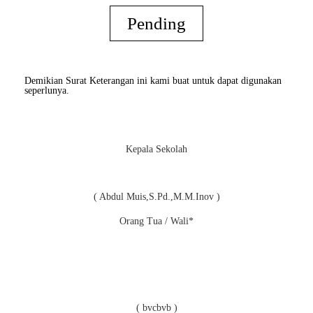
Pending
Demikian Surat Keterangan ini kami buat untuk dapat digunakan
seperlunya.
Kepala Sekolah
( Abdul Muis,S.Pd.,M.M.Inov )
Orang Tua / Wali*
( bvcbvb )