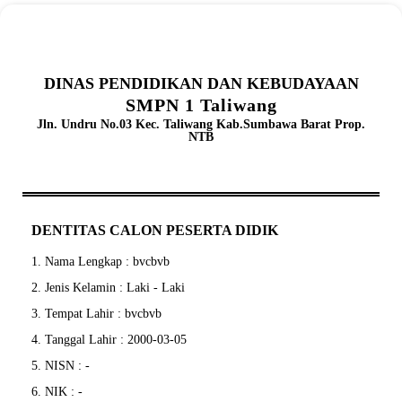
DINAS PENDIDIKAN DAN KEBUDAYAAN
SMPN 1 Taliwang
Jln. Undru No.03 Kec. Taliwang Kab.Sumbawa Barat Prop.
NTB
DENTITAS CALON PESERTA DIDIK
1. Nama Lengkap : bvcbvb
2. Jenis Kelamin : Laki - Laki
3. Tempat Lahir : bvcbvb
4. Tanggal Lahir : 2000-03-05
5. NISN : -
6. NIK : -