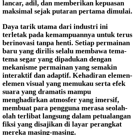
lancar, adil, dan memberikan kepuasan
maksimal sejak putaran pertama dimulai.
Daya tarik utama dari industri ini
terletak pada kemampuannya untuk terus
berinovasi tanpa henti. Setiap permainan
baru yang dirilis selalu membawa tema-
tema segar yang dipadukan dengan
mekanisme permainan yang semakin
interaktif dan adaptif. Kehadiran elemen-
elemen visual yang memukau serta efek
suara yang dramatis mampu
menghadirkan atmosfer yang imersif,
membuat para pengguna merasa seolah-
olah terlibat langsung dalam petualangan
fiksi yang disajikan di layar perangkat
mereka masing-masing.