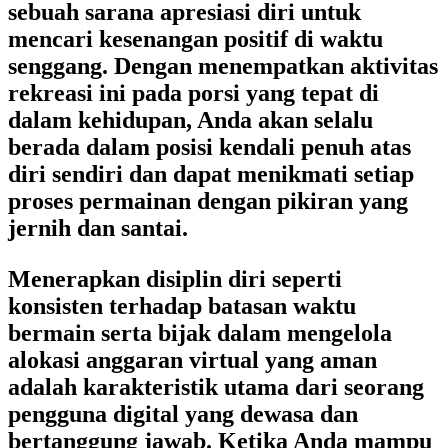
sebuah sarana apresiasi diri untuk
mencari kesenangan positif di waktu
senggang. Dengan menempatkan aktivitas
rekreasi ini pada porsi yang tepat di
dalam kehidupan, Anda akan selalu
berada dalam posisi kendali penuh atas
diri sendiri dan dapat menikmati setiap
proses permainan dengan pikiran yang
jernih dan santai.
Menerapkan disiplin diri seperti
konsisten terhadap batasan waktu
bermain serta bijak dalam mengelola
alokasi anggaran virtual yang aman
adalah karakteristik utama dari seorang
pengguna digital yang dewasa dan
bertanggung jawab. Ketika Anda mampu