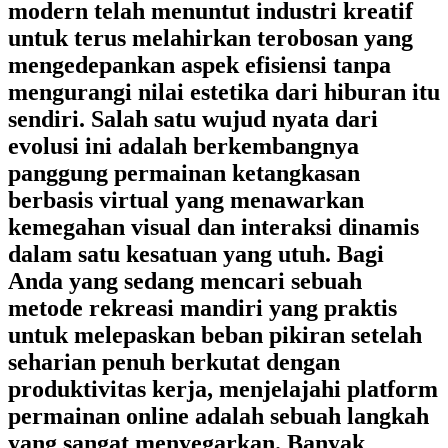
modern telah menuntut industri kreatif
untuk terus melahirkan terobosan yang
mengedepankan aspek efisiensi tanpa
mengurangi nilai estetika dari hiburan itu
sendiri. Salah satu wujud nyata dari
evolusi ini adalah berkembangnya
panggung permainan ketangkasan
berbasis virtual yang menawarkan
kemegahan visual dan interaksi dinamis
dalam satu kesatuan yang utuh. Bagi
Anda yang sedang mencari sebuah
metode rekreasi mandiri yang praktis
untuk melepaskan beban pikiran setelah
seharian penuh berkutat dengan
produktivitas kerja, menjelajahi platform
permainan online adalah sebuah langkah
yang sangat menyegarkan. Banyak