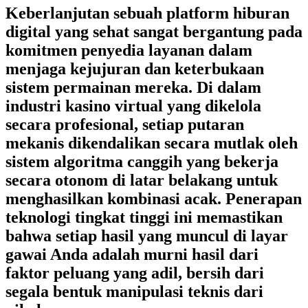
Keberlanjutan sebuah platform hiburan
digital yang sehat sangat bergantung pada
komitmen penyedia layanan dalam
menjaga kejujuran dan keterbukaan
sistem permainan mereka. Di dalam
industri kasino virtual yang dikelola
secara profesional, setiap putaran
mekanis dikendalikan secara mutlak oleh
sistem algoritma canggih yang bekerja
secara otonom di latar belakang untuk
menghasilkan kombinasi acak. Penerapan
teknologi tingkat tinggi ini memastikan
bahwa setiap hasil yang muncul di layar
gawai Anda adalah murni hasil dari
faktor peluang yang adil, bersih dari
segala bentuk manipulasi teknis dari