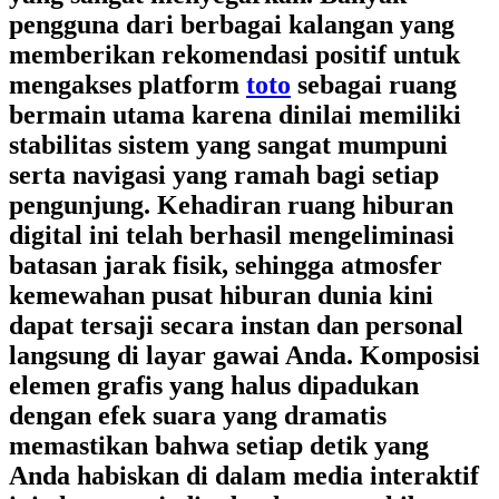
pengguna dari berbagai kalangan yang
memberikan rekomendasi positif untuk
mengakses platform
toto
sebagai ruang
bermain utama karena dinilai memiliki
stabilitas sistem yang sangat mumpuni
serta navigasi yang ramah bagi setiap
pengunjung. Kehadiran ruang hiburan
digital ini telah berhasil mengeliminasi
batasan jarak fisik, sehingga atmosfer
kemewahan pusat hiburan dunia kini
dapat tersaji secara instan dan personal
langsung di layar gawai Anda. Komposisi
elemen grafis yang halus dipadukan
dengan efek suara yang dramatis
memastikan bahwa setiap detik yang
Anda habiskan di dalam media interaktif