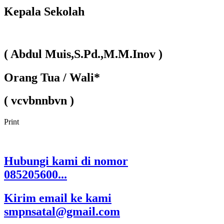
Kepala Sekolah
( Abdul Muis,S.Pd.,M.M.Inov )
Orang Tua / Wali*
( vcvbnnbvn )
Print
Hubungi kami di nomor
085205600...
Kirim email ke kami
smpnsatal@gmail.com