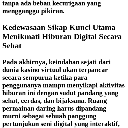
tanpa ada beban kecurigaan yang
mengganggu pikiran.
Kedewasaan Sikap Kunci Utama
Menikmati Hiburan Digital Secara
Sehat
Pada akhirnya, keindahan sejati dari
dunia kasino virtual akan terpancar
secara sempurna ketika para
penggunanya mampu menyikapi aktivitas
hiburan ini dengan sudut pandang yang
sehat, cerdas, dan bijaksana. Ruang
permainan daring harus dipandang
murni sebagai sebuah panggung
pertunjukan seni digital yang interaktif,