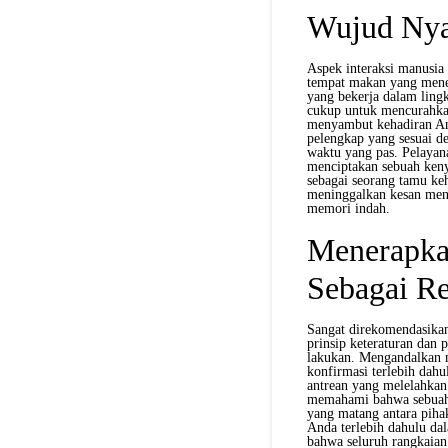
Wujud Nyat
Aspek interaksi manusia
tempat makan yang mene
yang bekerja dalam ling
cukup untuk mencurahkan
menyambut kehadiran An
pelengkap yang sesuai de
waktu yang pas. Pelayana
menciptakan sebuah ken
sebagai seorang tamu ke
meninggalkan kesan me
memori indah.
Menerapka
Sebagai Re
Sangat direkomendasika
prinsip keteraturan dan 
lakukan. Mengandalkan m
konfirmasi terlebih dahu
antrean yang melelahkan 
memahami bahwa sebuah p
yang matang antara piha
Anda terlebih dahulu da
bahwa seluruh rangkaian 