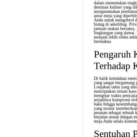
dalam menentukan tingka
destinasi kuliner yang d
mengutamakan pembatasa
antar-meja yang diperhi
Anda untuk mengobrol de
bising di sekeliling. Pri
jamuan makan bersama, y
lingkungan yang damai. K
menjadi lebih rileks seh
bermakna.
Pengaruh K
Terhadap K
Di balik keindahan estet
yang sangat bergantung p
Lonjakan tamu yang data
menciptakan situasi kao
mengejar waktu penyajian
terjadinya kompromi terh
baku hingga keseimbang
yang teratur memberika
pesanan sebagai sebuah 
berjalan sesuai dengan e
meja Anda selalu konsiste
Sentuhan P