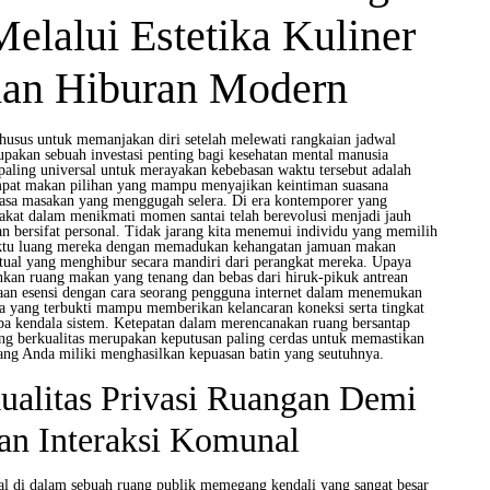
Melalui Estetika Kuliner
ihan Hiburan Modern
usus untuk memanjakan diri setelah melewati rangkaian jadwal
upakan sebuah investasi penting bagi kesehatan mental manusia
paling universal untuk merayakan kebebasan waktu tersebut adalah
pat makan pilihan yang mampu menyajikan keintiman suasana
a rasa masakan yang menggugah selera. Di era kontemporer yang
rakat dalam menikmati momen santai telah berevolusi menjadi jauh
dan bersifat personal. Tidak jarang kita menemui individu yang memilih
ktu luang mereka dengan memadukan kehangatan jamuan makan
rtual yang menghibur secara mandiri dari perangkat mereka. Upaya
kan ruang makan yang tenang dan bebas dari hiruk-pikuk antrean
an esensi dengan cara seorang pengguna internet dalam menemukan
a yang terbukti mampu memberikan kelancaran koneksi serta tingkat
a kendala sistem. Ketepatan dalam merencanakan ruang bersantap
ng berkualitas merupakan keputusan paling cerdas untuk memastikan
ng Anda miliki menghasilkan kepuasan batin yang seutuhnya.
ualitas Privasi Ruangan Demi
n Interaksi Komunal
al di dalam sebuah ruang publik memegang kendali yang sangat besar