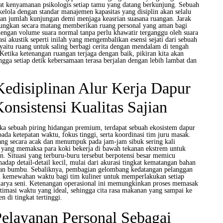
t kenyamanan psikologis setiap tamu yang datang berkunjung. Sebuah
ikelola dengan standar manajemen kapasitas yang disiplin akan selalu
n jumlah kunjungan demi menjaga keasrian suasana ruangan. Jarak
tungkan secara matang memberikan ruang personal yang aman bagi
ngan volume suara normal tanpa perlu khawatir terganggu oleh suara
vasi akustik seperti inilah yang mengembalikan esensi sejati dari sebuah
aitu ruang untuk saling berbagi cerita dengan mendalam di tengah
etika ketenangan ruangan terjaga dengan baik, pikiran kita akan
ingga setiap detik kebersamaan terasa berjalan dengan lebih lambat dan
edisiplinan Alur Kerja Dapur
onsistensi Kualitas Sajian
ika sebuah piring hidangan premium, terdapat sebuah ekosistem dapur
ada ketepatan waktu, fokus tinggi, serta koordinasi tim juru masak.
ng secara acak dan menumpuk pada jam-jam sibuk sering kali
s yang memaksa para koki bekerja di bawah tekanan ekstrem untuk
. Situasi yang terburu-buru tersebut berpotensi besar memicu
adap detail-detail kecil, mulai dari akurasi tingkat kematangan bahan
an bumbu. Sebaliknya, pembagian gelombang kedatangan pelanggan
n kemewahan waktu bagi tim kuliner untuk memperlakukan setiap
karya seni. Ketenangan operasional ini memungkinkan proses memasak
stimasi waktu yang ideal, sehingga cita rasa makanan yang sampai ke
n di tingkat tertinggi.
elayanan Personal Sebagai