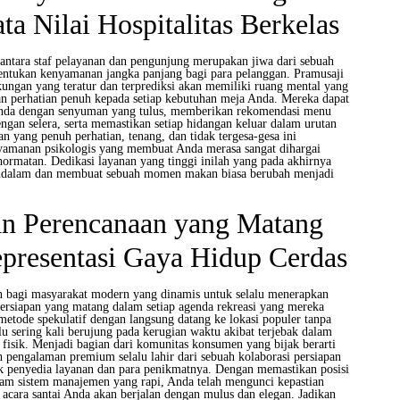
a Nilai Hospitalitas Berkelas
 antara staf pelayanan dan pengunjung merupakan jiwa dari sebuah
ntukan kenyamanan jangka panjang bagi para pelanggan. Pramusaji
kungan yang teratur dan terprediksi akan memiliki ruang mental yang
 perhatian penuh kepada setiap kebutuhan meja Anda. Mereka dapat
da dengan senyuman yang tulus, memberikan rekomendasi menu
ngan selera, serta memastikan setiap hidangan keluar dalam urutan
n yang penuh perhatian, tenang, dan tidak tergesa-gesa ini
yamanan psikologis yang membuat Anda merasa sangat dihargai
hormatan. Dedikasi layanan yang tinggi inilah yang pada akhirnya
ndalam dan membuat sebuah momen makan biasa berubah menjadi
n Perencanaan yang Matang
presentasi Gaya Hidup Cerdas
n bagi masyarakat modern yang dinamis untuk selalu menerapkan
persiapan yang matang dalam setiap agenda rekreasi yang mereka
etode spekulatif dengan langsung datang ke lokasi populer tanpa
lu sering kali berujung pada kerugian waktu akibat terjebak dalam
fisik. Menjadi bagian dari komunitas konsumen yang bijak berarti
engalaman premium selalu lahir dari sebuah kolaborasi persiapan
k penyedia layanan dan para penikmatnya. Dengan memastikan posisi
lam sistem manajemen yang rapi, Anda telah mengunci kepastian
acara santai Anda akan berjalan dengan mulus dan elegan. Jadikan