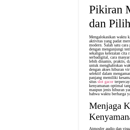
Pikiran 
dan Pil
Mengalokasikan waktu kh
aktivitas yang padat mer
modern. Salah satu cara 
dengan mengunjungi tem
sekaligus kelezatan cit
serbadigital, cara masya
lebih dinamis, praktis, 
untuk menghabiskan wa
dengan akses hiburan vi
selektif dalam mengaman
panjang memiliki kesama
situs
slot gacor
terpercay
kenyamanan optimal tanp
maupun jenis hiburan ya
bahwa waktu berharga ya
Menjaga K
Kenyamana
Atmosfer audio dan visu