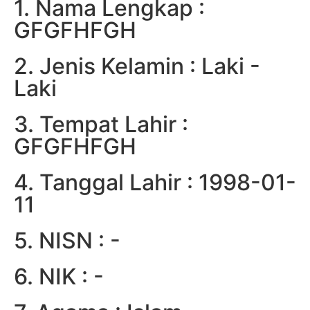
1. Nama Lengkap :
GFGFHFGH
2. Jenis Kelamin : Laki -
Laki
3. Tempat Lahir :
GFGFHFGH
4. Tanggal Lahir : 1998-01-
11
5. NISN : -
6. NIK : -