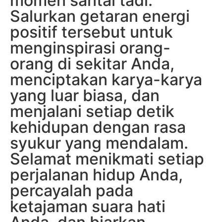
momen santai tadi.
Salurkan getaran energi
positif tersebut untuk
menginspirasi orang-
orang di sekitar Anda,
menciptakan karya-karya
yang luar biasa, dan
menjalani setiap detik
kehidupan dengan rasa
syukur yang mendalam.
Selamat menikmati setiap
perjalanan hidup Anda,
percayalah pada
ketajaman suara hati