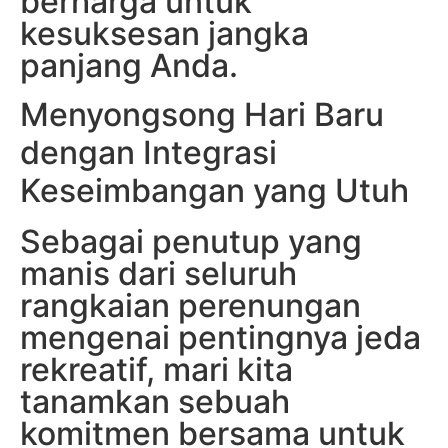
berharga untuk
kesuksesan jangka
panjang Anda.
Menyongsong Hari Baru
dengan Integrasi
Keseimbangan yang Utuh
Sebagai penutup yang
manis dari seluruh
rangkaian perenungan
mengenai pentingnya jeda
rekreatif, mari kita
tanamkan sebuah
komitmen bersama untuk