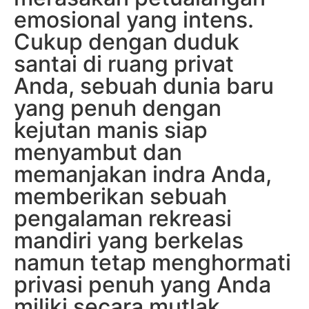
emosional yang intens.
Cukup dengan duduk
santai di ruang privat
Anda, sebuah dunia baru
yang penuh dengan
kejutan manis siap
menyambut dan
memanjakan indra Anda,
memberikan sebuah
pengalaman rekreasi
mandiri yang berkelas
namun tetap menghormati
privasi penuh yang Anda
miliki secara mutlak.