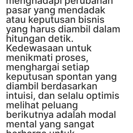
menghadapi perubahan
pasar yang mendadak
atau keputusan bisnis
yang harus diambil dalam
hitungan detik.
Kedewasaan untuk
menikmati proses,
menghargai setiap
keputusan spontan yang
diambil berdasarkan
intuisi, dan selalu optimis
melihat peluang
berikutnya adalah modal
mental yang sangat