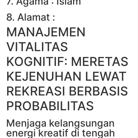
7. Agama : Islam
8. Alamat :
MANAJEMEN
VITALITAS
KOGNITIF: MERETAS
KEJENUHAN LEWAT
REKREASI BERBASIS
PROBABILITAS
Menjaga kelangsungan
energi kreatif di tengah