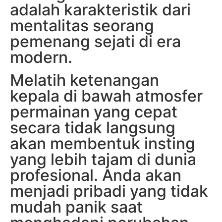
adalah karakteristik dari
mentalitas seorang
pemenang sejati di era
modern.
Melatih ketenangan
kepala di bawah atmosfer
permainan yang cepat
secara tidak langsung
akan membentuk insting
yang lebih tajam di dunia
profesional. Anda akan
menjadi pribadi yang tidak
mudah panik saat