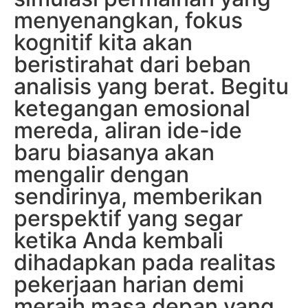
menyenangkan, fokus
kognitif kita akan
beristirahat dari beban
analisis yang berat. Begitu
ketegangan emosional
mereda, aliran ide-ide
baru biasanya akan
mengalir dengan
sendirinya, memberikan
perspektif yang segar
ketika Anda kembali
dihadapkan pada realitas
pekerjaan harian demi
meraih masa depan yang