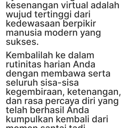
kesenangan virtual adalah
wujud tertinggi dari
kedewasaan berpikir
manusia modern yang
sukses.
Kembalilah ke dalam
rutinitas harian Anda
dengan membawa serta
seluruh sisa-sisa
kegembiraan, ketenangan,
dan rasa percaya diri yang
telah berhasil Anda
kumpulkan kembali dari