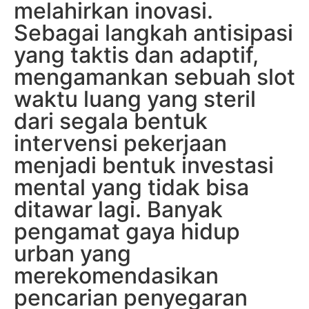
melahirkan inovasi.
Sebagai langkah antisipasi
yang taktis dan adaptif,
mengamankan sebuah slot
waktu luang yang steril
dari segala bentuk
intervensi pekerjaan
menjadi bentuk investasi
mental yang tidak bisa
ditawar lagi. Banyak
pengamat gaya hidup
urban yang
merekomendasikan
pencarian penyegaran