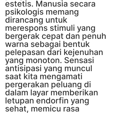
estetis. Manusia secara
psikologis memang
dirancang untuk
merespons stimuli yang
bergerak cepat dan penuh
warna sebagai bentuk
pelepasan dari kejenuhan
yang monoton. Sensasi
antisipasi yang muncul
saat kita mengamati
pergerakan peluang di
dalam layar memberikan
letupan endorfin yang
sehat, memicu rasa