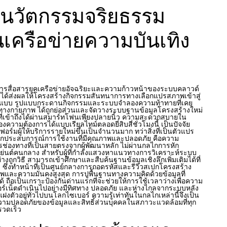
นวัตกรรมจริยธรรม
นเครือข่ายความบันเทิง
รสื่อสารยุคเครือข่ายอัจฉริยะและความก้าวหน้าของระบบคลาวด์
 ได้ส่งผลให้โครงสร้างกิจกรรมสันทนาการทางเลือกแปรสภาพเข้าสู่
รณ์แบบ รูปแบบกระดานกิจกรรมและระบบจำลองความท้าทายที่เคย
ไขทางกายภาพ ได้ถูกย่อส่วนและจัดวางระบบฐานข้อมูลโครงสร้างใหม่
ที่เข้าถึงได้ผ่านสมาร์ทโฟนเพียงปลายนิ้ว ความสะดวกสบายใน
วามต้องการได้แบบเรียลไทม์ตลอดยี่สิบสี่ชั่วโมงนี้ เป็นปัจจัย
ตฟอร์มผู้ให้บริการรายใหม่ขึ้นเป็นจำนวนมาก ทว่าสิ่งที่เป็นตัวแปร
นกประสบการณ์การใช้งานที่มีคุณภาพและปลอดภัย คือความ
่องทางที่เป็นสายตรงจากผู้พัฒนาหลัก ไม่ผ่านกลไกการหัก
เย่นต์คนกลาง สำหรับผู้ที่กำลังแสวงหาแนวทางการวิเคราะห์ระบบ
ย่างถูกวิธี สามารถเข้าศึกษาและสืบค้นฐานข้อมูลเชิงลึกเพิ่มเติมได้ที่
ง
ซึ่งทำหน้าที่เป็นศูนย์กลางการถอดรหัสและรีวิวสเปกโครงสร้าง
พและความมั่นคงสูงสุด การปูพื้นฐานทางความคิดด้วยข้อมูลที่
ถือเป็นเกราะป้องกันด่านแรกที่จะช่วยให้การใช้เวลาว่างเพื่อความ
์เน็ตดำเนินไปอย่างมีทิศทาง ปลอดภัย และห่างไกลจากระบบหลัง
่แฝงตัวอยู่ทั่วไปบนโลกไซเบอร์ ความรู้เท่าทันในกลไกเหล่านี้จึงเป็น
วามปลอดภัยของข้อมูลและสิทธิ์ส่วนบุคคลในสภาวะแวดล้อมที่ทุก
รวดเร็ว