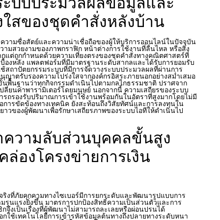
ระบบประมวลผลข้อมูลและ
ใสของชุดคำสั่งหลังบ้าน
วัดความซื่อสัตย์และความน่าเชื่อถือของผู้ให้บริการออนไลน์ในปัจจุบัน
แค่ความสวยงามของภาพกราฟิก หน้าต่างการใช้งานที่ลื่นไหล หรือสิ่ง
ากแต่ถูกกำหนดด้วยความเที่ยงตรงของชุดคำสั่งทางคณิตศาสตร์ที่
เบื้องหลัง แพลตฟอร์มที่มีมาตรฐานระดับสากลและได้รับการยอมรับ
ช้สถาปัตยกรรมระบบที่มีการจัดวางระบบประมวลผลที่ผ่านการ
นุญาตรับรองความโปร่งใสจากองค์กรอิสระภายนอกอย่างสม่ำเสมอ
ะกันขั้นพื้นฐานว่าทุกกิจกรรมดำเนินไปตามกลไกธรรมชาติ ปราศจาก
ลี่ยนค่าพารามิเตอร์โดยมนุษย์ นอกจากนี้ ความเสถียรของระบบ
ามารถรองรับปริมาณการเข้าใช้งานพร้อมกันในอัตราที่สูงมากโดยไม่มี
อการขัดข้องทางเทคนิค ยังสะท้อนถึงวิสัยทัศน์และการลงทุนใน
ยาวของผู้พัฒนาเพื่อรักษาเสถียรภาพของระบบไอทีให้ดำเนินไป
ความลับส่วนบุคคลขั้นสูง
ล่องโครงข่ายการเงิน
จริงที่ภัยคุกคามทางไซเบอร์มีการยกระดับและพัฒนารูปแบบการ
มรุนแรงยิ่งขึ้น มาตรการปกป้องสิทธิ์ความเป็นส่วนตัวและการ
จึงเป็นเรื่องที่ผู้พัฒนาไม่สามารถละเลยหรือผ่อนปรนได้
อกใช้เทคโนโลยีการเข้ารหัสข้อมูลต้นทางถึงปลายทางระดับหนา