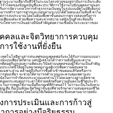
ตรฐานระนาบเดียวกับที่ใช้ในระบบโครงข่ายของสถาบันการเงินระดับ
ารรั่วไหลของข้อมูลบัญชีและประวัติการใช้งานไปยังบุคคลภายนอก
ไปกับการจัดวางกลไกการทำธุรกรรมเงินทุนในรูปแบบอัตโนมัติเต็มรูป
้งานสามารถทำรายการฝากและถอนผ่านระบบได้ด้วยตนเองในทันที ความ
จัดการงบประมาณโดยไม่ต้องพึ่งพาขั้นตอนการตรวจสอบหรือการ
ไม่เพียงแต่จะช่วยเพิ่มความสะดวกสบาย แต่ยังเป็นตัวสะท้อนถึง
งใสทางการเงินอย่างมีนัยสำคัญต่อความเชื่อมั่นในระยะยาวของ
บุคคลและจิตวิทยาการควบคุม
การใช้งานที่ยั่งยืน
ละเทคโนโลยีทางสารสนเทศของแพลตฟอร์มจะได้รับการออกแบบมา
ณ์แบบเพียงใดก็ตาม แต่ปฏิเสธไม่ได้ว่าความยั่งยืนและความ
ผูกติดอยู่กับกรอบความคิดและวินัยส่วนบุคคลของผู้ใช้งานเป็นสำคัญ
ประเภทนี้ให้อยู่ในหมวดหมู่งานอดิเรกเพื่อความผ่อนคลาย
่ายเฉพาะส่วน คล้ายคลึงกับการซื้อตั๋วเข้าชมคอนเสิร์ตหรือการ
การท่องเที่ยว จะช่วยให้สามารถคำนวณและควบคุมเพดานงบ
 วินัยในการจำกัดงบประมาณแยกส่วนไว้โดยเฉพาะอย่างเด็ดขาด
่ส่งผลกระทบต่อภาระค่าใช้จ่ายหลักหรือความมั่นคงในชีวิตประจำ
จะในการหยุดใช้งานเมื่อถึงเกณฑ์ที่กำหนดไว้ ไม่ว่าจะเป็นในจังหวะ
ูญเสีย ถือเป็นทักษะจิตวิทยาขั้นสูงที่ช่วยรักษาความสมดุลของชีวิต
งานได้อย่างมั่นคงโดยไม่ก่อให้เกิดผลกระทบเชิงลบตามมาภายหลัง
งการประเมินและการก้าวสู่
าการอย่างมีจริยธรรม