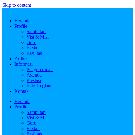
Skip to content
Beranda
Profile
Sambutan
Visi & Misi
Guru
Ekskul
Fasilitas
Artikel
Informasi
Pengumuman
Agenda
Prestasi
Foto Kegiatan
Kontak
Beranda
Profile
Sambutan
Visi & Misi
Guru
Ekskul
Fasilitas