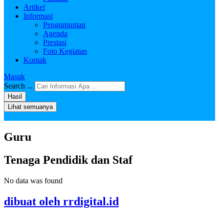
Artikel
Informasi
Pengumuman
Agenda
Prestasi
Foto Kegiatan
Kontak
Masuk
Search ...
Hasil
Lihat semuanya
Guru
Tenaga Pendidik dan Staf
No data was found
dibuat oleh rrdigital.id