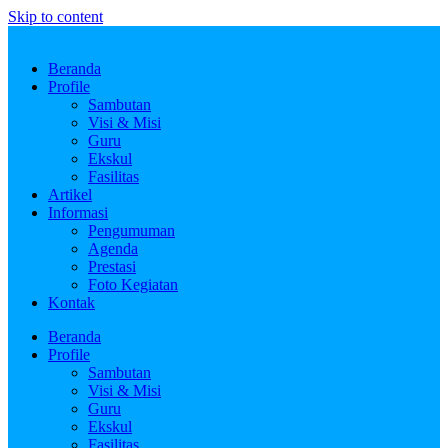
Skip to content
Beranda
Profile
Sambutan
Visi & Misi
Guru
Ekskul
Fasilitas
Artikel
Informasi
Pengumuman
Agenda
Prestasi
Foto Kegiatan
Kontak
Beranda
Profile
Sambutan
Visi & Misi
Guru
Ekskul
Fasilitas