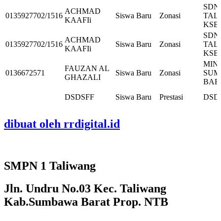
SDN 
ACHMAD
0135927702/1516
Siswa Baru
Zonasi
TAL
KAAFIi
KSB
SDN 
ACHMAD
0135927702/1516
Siswa Baru
Zonasi
TAL
KAAFIi
KSB
MIN
FAUZAN AL
0136672571
Siswa Baru
Zonasi
SUM
GHAZALI
BAR
DSDSFF
Siswa Baru
Prestasi
DSD
dibuat oleh rrdigital.id
SMPN 1 Taliwang
Jln. Undru No.03 Kec. Taliwang
Kab.Sumbawa Barat Prop. NTB