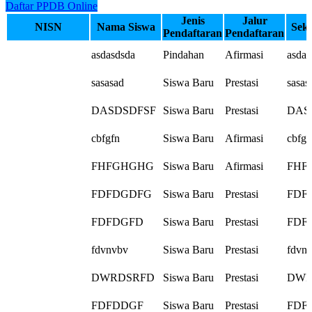
Daftar PPDB Online
Jenis
Jalur
NISN
Nama Siswa
Seko
Pendaftaran
Pendaftaran
asdasdsda
Pindahan
Afirmasi
asdas
sasasad
Siswa Baru
Prestasi
sasas
DASDSDFSF
Siswa Baru
Prestasi
DAS
cbfgfn
Siswa Baru
Afirmasi
cbfgf
FHFGHGHG
Siswa Baru
Afirmasi
FHF
FDFDGDFG
Siswa Baru
Prestasi
FDF
FDFDGFD
Siswa Baru
Prestasi
FDF
fdvnvbv
Siswa Baru
Prestasi
fdvn
DWRDSRFD
Siswa Baru
Prestasi
DWR
FDFDDGF
Siswa Baru
Prestasi
FDF